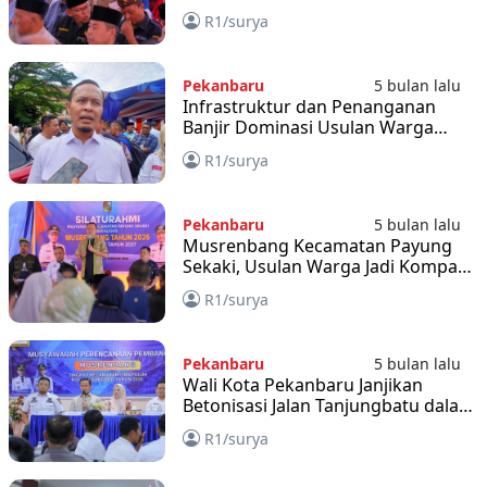
Segera Benahi Infrastruktur
R1/surya
Payung Sekaki
Pekanbaru
5 bulan lalu
Infrastruktur dan Penanganan
Banjir Dominasi Usulan Warga
Binawidya Pekanbaru
R1/surya
Pekanbaru
5 bulan lalu
Musrenbang Kecamatan Payung
Sekaki, Usulan Warga Jadi Kompas
Pembangunan Pekanbaru
R1/surya
Pekanbaru
5 bulan lalu
Wali Kota Pekanbaru Janjikan
Betonisasi Jalan Tanjungbatu dalam
Musrenbang Limapuluh
R1/surya