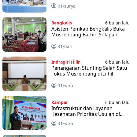
Serap Aspirasi Soal Jalan, Sekolah,
R1/surya
dan Rumah Sakit
Bengkalis
6 bulan lalu
Asisten Pemkab Bengkalis Buka
Musrenbang Bathin Solapan
R1/hari
Indragiri Hilir
6 bulan lalu
Penanganan Stunting Salah Satu
Fokus Musrenbang di Inhil
R1/wira
Kampar
6 bulan lalu
Infrastruktur dan Layanan
Kesehatan Prioritas Usulan di
Musrenbang Kampar
R1/wira