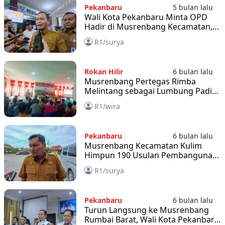
Pekanbaru
5 bulan lalu
Wali Kota Pekanbaru Minta OPD
Hadir di Musrenbang Kecamatan,
Aspirasi Warga Harus Langsung
R1/surya
Ditindaklanjuti
Rokan Hilir
6 bulan lalu
Musrenbang Pertegas Rimba
Melintang sebagai Lumbung Padi
Rohil
R1/wira
Pekanbaru
6 bulan lalu
Musrenbang Kecamatan Kulim
Himpun 190 Usulan Pembangunan
Warga untuk Program 2027
R1/surya
Pekanbaru
6 bulan lalu
Turun Langsung ke Musrenbang
Rumbai Barat, Wali Kota Pekanbaru