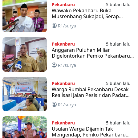
Pekanbaru
5 bulan lalu
Wawako Pekanbaru Buka
Musrenbang Sukajadi, Serap
Aspirasi Warga Soal Kesehatan
R1/surya
hingga Banjir
Pekanbaru
5 bulan lalu
Anggaran Puluhan Miliar
Digelontorkan Pemko Pekanbaru
untuk Senapelan Tahun Ini
R1/surya
Pekanbaru
5 bulan lalu
Warga Rumbai Pekanbaru Desak
Realisasi Jalan Pesisir dan Padat
Karya dalam Musrenbang
R1/surya
Pekanbaru
5 bulan lalu
Usulan Warga Dijamin Tak
Mengendap, Pemko Pekanbaru