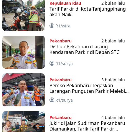
Kepulauan Riau
2 bulan lalu
Tarif Parkir di Kota Tanjungpinang
akan Naik
R1/wira
Pekanbaru
2 bulan lalu
Dishub Pekanbaru Larang
Kendaraan Parkir di Depan STC
R1/surya
Pekanbaru
3 bulan lalu
Pemko Pekanbaru Tegaskan
Larangan Pungutan Parkir Melebihi
Tarif, Jukir Terancam Sanksi Berat
R1/surya
Pekanbaru
4 bulan lalu
Jukir di Jalan Sudirman Pekanbaru
Diamankan, Tarik Tarif Parkir