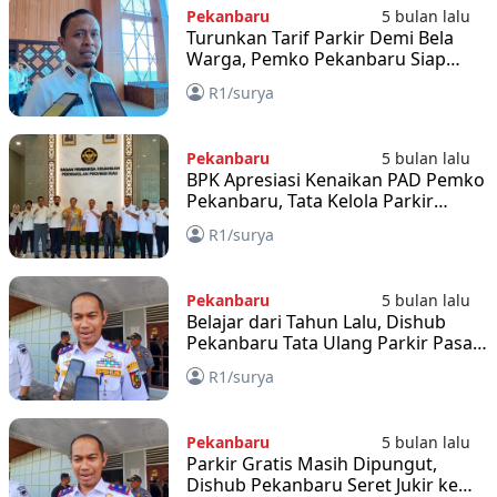
Pekanbaru
5 bulan lalu
Turunkan Tarif Parkir Demi Bela
Warga, Pemko Pekanbaru Siap
Gugatan MA
R1/surya
Pekanbaru
5 bulan lalu
BPK Apresiasi Kenaikan PAD Pemko
Pekanbaru, Tata Kelola Parkir
Dikritisi
R1/surya
Pekanbaru
5 bulan lalu
Belajar dari Tahun Lalu, Dishub
Pekanbaru Tata Ulang Parkir Pasar
Kaget Ramadan
R1/surya
Pekanbaru
5 bulan lalu
Parkir Gratis Masih Dipungut,
Dishub Pekanbaru Seret Jukir ke