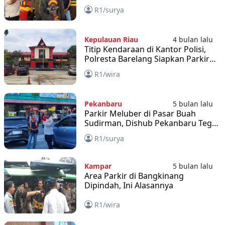
Melebihi Ketentuan
R1/surya
Kepulauan Riau
4 bulan lalu
Titip Kendaraan di Kantor Polisi,
Polresta Barelang Siapkan Parkir
Aman
R1/wira
Pekanbaru
5 bulan lalu
Parkir Meluber di Pasar Buah
Sudirman, Dishub Pekanbaru Tegur
Jukir
R1/surya
Kampar
5 bulan lalu
Area Parkir di Bangkinang
Dipindah, Ini Alasannya
R1/wira