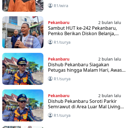
Samsat Tidak Resmi
R1/wira
Pekanbaru
2 bulan lalu
Sambut HUT ke-242 Pekanbaru,
Pemko Berikan Diskon Belanja,
Gratis Parkir hingga Naik Trans
R1/surya
Metro Tanpa Biaya
Pekanbaru
2 bulan lalu
Dishub Pekanbaru Siagakan
Petugas hingga Malam Hari, Awasi
Parkir Liar di Titik Keramaian
R1/surya
Pekanbaru
2 bulan lalu
Dishub Pekanbaru Soroti Parkir
Semrawut di Area Luar Mal Living
World
R1/surya