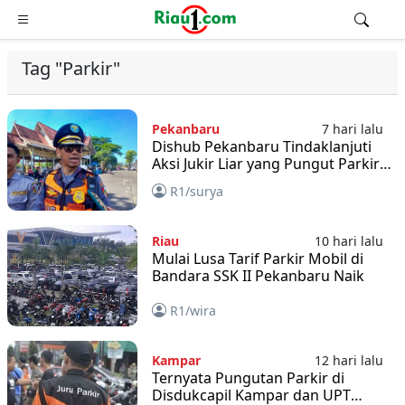
Tag "Parkir"
Pekanbaru
7 hari lalu
Dishub Pekanbaru Tindaklanjuti
Aksi Jukir Liar yang Pungut Parkir
Rp15 Ribu di Halaman Minimarket
R1/surya
Riau
10 hari lalu
Mulai Lusa Tarif Parkir Mobil di
Bandara SSK II Pekanbaru Naik
R1/wira
Kampar
12 hari lalu
Ternyata Pungutan Parkir di
Disdukcapil Kampar dan UPT